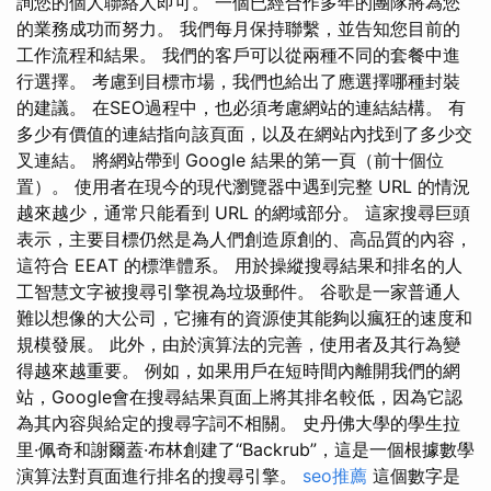
詢您的個人聯絡人即可。 一個已經合作多年的團隊將為您
的業務成功而努力。 我們每月保持聯繫，並告知您目前的
工作流程和結果。 我們的客戶可以從兩種不同的套餐中進
行選擇。 考慮到目標市場，我們也給出了應選擇哪種封裝
的建議。 在SEO過程中，也必須考慮網站的連結結構。 有
多少有價值的連結指向該頁面，以及在網站內找到了多少交
叉連結。 將網站帶到 Google 結果的第一頁（前十個位
置）。 使用者在現今的現代瀏覽器中遇到完整 URL 的情況
越來越少，通常只能看到 URL 的網域部分。 這家搜尋巨頭
表示，主要目標仍然是為人們創造原創的、高品質的內容，
這符合 EEAT 的標準體系。 用於操縱搜尋結果和排名的人
工智慧文字被搜尋引擎視為垃圾郵件。 谷歌是一家普通人
難以想像的大公司，它擁有的資源使其能夠以瘋狂的速度和
規模發展。 此外，由於演算法的完善，使用者及其行為變
得越來越重要。 例如，如果用戶在短時間內離開我們的網
站，Google會在搜尋結果頁面上將其排名較低，因為它認
為其內容與給定的搜尋字詞不相關。 史丹佛大學的學生拉
里·佩奇和謝爾蓋·布林創建了“Backrub”，這是一個根據數學
演算法對頁面進行排名的搜尋引擎。
seo推薦
這個數字是