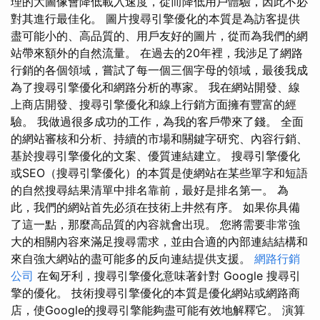
理的大圖像會降低載入速度，從而降低用戶體驗，因此不必
對其進行最佳化。 圖片搜尋引擎優化的本質是為訪客提供
盡可能小的、高品質的、用戶友好的圖片，從而為我們的網
站帶來額外的自然流量。 在過去的20年裡，我涉足了網路
行銷的各個領域，嘗試了每一個三個字母的領域，最後我成
為了搜尋引擎優化和網路分析的專家。 我在網站開發、線
上商店開發、搜尋引擎優化和線上行銷方面擁有豐富的經
驗。 我做過很多成功的工作，為我的客戶帶來了錢。 全面
的網站審核和分析、持續的市場和關鍵字研究、內容行銷、
基於搜尋引擎優化的文案、優質連結建立。 搜尋引擎優化
或SEO（搜尋引擎優化）的本質是使網站在某些單字和短語
的自然搜尋結果清單中排名靠前，最好是排名第一。 為
此，我們的網站首先必須在技術上井然有序。 如果你具備
了這一點，那麼高品質的內容就會出現。 您將需要非常強
大的相關內容來滿足搜尋需求，並由合適的內部連結結構和
來自強大網站的盡可能多的反向連結提供支援。
網路行銷
公司
在匈牙利，搜尋引擎優化意味著針對 Google 搜尋引
擎的優化。 技術搜尋引擎優化的本質是優化網站或網路商
店，使Google的搜尋引擎能夠盡可能有效地解釋它。 演算