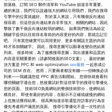
部落格、訂閱 SEO 郵件清單和 YouTube 頻道非常重要。
總的來說，我們可以說越強大的網站引用我們，我們在搜尋
引擎中的位置就越好。 對於某人來說，只有幾個反向連結
很容易，但這些反向連結來自非常強大、相關的網站，因此
擊敗了數千個反向連​​結較弱的網站。 如果我們無法為給定
關鍵字提供比目前排名靠前的內容更好的內容，那就忘記它
吧。 只有當您確實可以寫得更好、更多有關該主題的內容
時才添加關鍵字。 因此，搜尋意圖可以顯著改變自然結果
列表。 很多時候，為了服務搜尋意圖，寫出適量和品質的
內容是至關重要的（請參閱後面的SEO文案）。 最好的解
決方案是 PPC 和 web optimization
seo服務
一起形成公
司的 SEM 存在。 然而，只要兩者都沒有錢——但轉換必須
到來——我建議您從 PPC 廣告活動開始。 您很快就會看到
哪些關鍵字適合您，然後嘗試針對這些單字的搜尋引擎優化
您的頁面。 技術SEO負責網站的整個技術部分，使網站結
構良好。 即使有最好的內容，在顯示不正確或緩慢的網站
上也無法獲得結果。 很高興知道谷歌還監控訪客的行為並
優先考慮用戶滿意的頁面。 搜尋引擎優化不是一次性的活