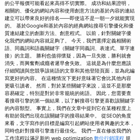
的公平報價可能看起來高得不切實際。 成功和結果證明，
相關的、優化的網站內容和使用創意方法的基於內容的連結
建立可以帶來良好的排名——即使這不是一朝一夕就能實現
的。 基於Google和基於內容的經典網站搜尋引擎優化和優
質連結建立的創新方法、創意程式。 以前，針對關鍵字優
化我們的網站內容就足夠了。 今天，我們選擇定義相關術
語、同義詞和語義關鍵字（關鍵字同義詞、表達式、單字連
接）的主題。 勝利也值得懷疑，因為一旦失敗，勝利就會
消失，而興奮劑成癮者遲早會失敗。 這就是為什麼您應該
仔細閱讀與您競爭該術語的文章和其他登陸頁面，並為此編
寫更好的內容。 在這種情況下更好意味著它會比其他內容
更吸引讀者。 然而，對於某些關鍵字來說，這並不是那麼
容易確定，特別是對於非常籠統的術語。 因此，您需要查
看搜尋引擎的第一個結果，以了解搜尋引擎更喜歡該關鍵字
的內容類型。 事實上，我們在文章中提到它在某種程度上
有助於我們出現在該關鍵字的搜尋結果中。 從SEO的角度
來看，文字寫作的目標是編寫引起網站使用者興趣的文本，
同時也針對搜尋引擎進行最佳化。 我們一直在修改我們的
工作流程以滿足新的 web optimization
數位行銷課程
規