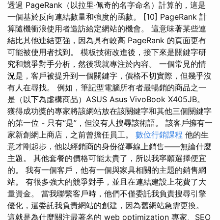
透過 PageRank（以拉里·佩奇的名字命名）計算的，這是
一個基於反向連結數量和強度的函數。 [10] PageRank 計
算隨機衝浪使用者造訪給定網站的機會。 這意味著某些連
結比其他連結更強，因為具有較高 PageRank 的頁面更有
可能被使用者找到。 模板技術改進後，接下來是關鍵字研
究和競爭對手分析，然後我就專注於內容。 一個常見的情
況是，客戶被提升到一個關鍵字，價格不切實際，但幾乎沒
有人在尋找。 例如，筆記型電腦所有者最暢銷的商品之一
是（以下為虛構商品）ASUS Asus VivoBook X405JB。
獲得成功獎的專家將該網站放在該關鍵字和其他三個關鍵字
的第一位 - 只有“是”，但沒有人搜尋該術語。 該客戶擁有一
家新創網上商店，之前曾擔任員工。
數位行銷課程
他的生
意才剛起步，他以經銷商的身份從事線上銷售——無論什麼
主題。 其他套餐的價格可能太貴了，所以我寧願選擇便宜
的。 我有一個客戶，他有一個與家具相關的主題的銷售網
站。 有很多強大的競爭對手，並且在連結建設上花費了大
量資金。 當我聯繫客戶時，他們不僅委託我負責搜尋引擎
優化，還委託我負責網站的創建，因為舊網站急需更換。
這就是為什麼關注最著名的 web optimization 專家、SEO