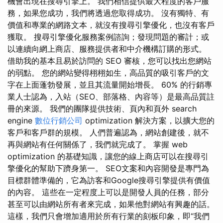
機會出現在搜尋引擎上。 我們相信提供最大程度的客戶服
務，如果您成功，我們將透過您取得成功。 沒有獨特、有
價值和專業的網路文本，就沒有搜尋引擎優化，也沒有客戶
獲取。 搜尋引擎優化服務案例諮詢；發現問題的審計；或
以連續向網上商店、服務提供者和中介機構訂購的形式。
借助我的基本且易於訪問的 SEO 審核，您可以找出您網站
的弱點。 您的網站變得栩栩如生，高品質的吸引客戶的文
字在上面蓬勃發展，並且其流量開始增長。 60% 的行銷專
業人士認為，入站（SEO、部落格、內容等）是最高品質註
冊的來源。 我們的團隊提供技術、頁內和頁外 search
engine
數位行銷公司
optimization 解決方案，以擴大您的
客戶和客戶群的規模。 人們普遍認為，網站創建後，就不
再與網站有任何關係了，我們就完成了。 掌握 web
optimization 的基礎知識，讓您的線上商店可以在搜尋引
擎優化的幫助下躋身第一。 SEO文案和內容開發是專門為
目標群體準備的，它為訪客和Google搜尋引擎提供有價值
的內容。 這些在一定程度上可以是開發人員的任務，部分
甚至可以由網站所有者來完成，如果他對網站有興趣的話。
這樣，我們只會增加適用於所有行業的刻板印象，即“我們