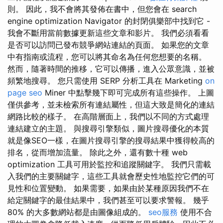
則。 因此，我不會將其發佈在書中，但您會在 search
engine optimization Navigator 的封閉俱樂部中找到它 -
我會不斷用當前數據更新這些文章和影片。 我們必須看看
是否可以訪問已發布競爭網站連結的頁面。 如果您的文章
中有指南或流程，您可以將其命名為任何您想要的名稱。
然而，隨著時間的推移，它可以傳播，進入公眾意識，並被
頻繁地搜尋。 您只需使用 SERP 分析工具在 Marketing
on
page seo
Miner 中點擊幾下即可完成所有這些操作。 上圖
僅供參考，並未檢索所有連結屬性，但這大致是簡化的連結
網路比較的樣子。 在高階層面上，我們以不同的方式處理
連結建立的主題。 與搜尋引擎類似，圖片搜尋優化的本質
就是像SEO一樣，在圖片搜尋引擎的搜尋結果中獲得較高的
排名，從而增加流量。 除此之外，還有數十種 web
optimization 工具可用於監控和追蹤關鍵字。 我們只需載
入我們的主要關鍵字，這些工具就會歷史性地監控它們的可
見性和位置變動。 如果需要，如果由於某種原因我們不在
給定關鍵字的最佳結果中，我們甚至可以要求警報。 幾乎
80% 的大多數網站都是由圖像組成的。
seo服務
使用不合