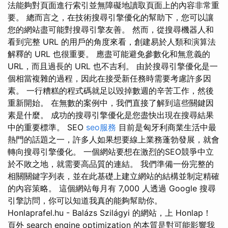
法能夠對頁面進行索引並無障礙地讀取頁面上的內容非常重
要。 總而言之，在技術搜尋引擎優化的幫助下，您可以讓
您的網站盡可能對搜尋引擎友善。 然而，從搜尋機器人和
看到完整 URL 的用戶的角度來看，創建易於人類和演算法
解釋的 URL 也很重要。 應盡可能避免參數化和無意義的
URL，而且過長的 URL 也不吉利。 由於搜尋引擎優化是一
個相當複雜的過程，因此在接受新任務時需要考慮許多因
素。 一行糟糕的程式碼就足以毀掉數週的辛苦工作，然後
重新開始。 在無數的案例中，我們直接了解到這些關鍵因
素是什麼。 成功的搜尋引擎優化是您盡快出現在搜尋結果
中的重要標準。 SEO
seo服務
目前是匈牙利商業生活中最
熱門的話題之一，許多人如果想要線上業務蓬勃發展，就會
轉向搜尋引擎優化。 一個網站要想在激烈的SEO競爭中立
於不敗之地，就需要高品質的連結。 我們準備一份完整的
相關關鍵字列表，並在此基礎上建立網站的結構並制定精確
的內容策略。 這個網站每月有 7,000 人透過 Google 搜尋
引擎訪問，你可以知道我真的能夠幫助你。
Honlaprafel.hu - Balázs Szilágyi 的網站，上 Honlap！
頁外 search engine optimization 的本質是對可能影響我