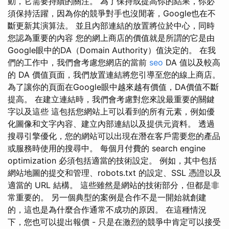
動，它需要持續的關注。 為了保持或提高你的結果，你必
須保持活躍，因為你的競爭對手也沒閒著，Google也在不
斷更新其演算法。 並且內部連結的放置將位於中心，同時
您認為重要的內容 您的網上商店的價值就是所謂的它是由
Google眼中的DA（Domain Authority）值決定的。 在我
們的工作中，我們會考慮您網店的當前
seo
DA 值以及較高
的 DA 價值頁面，我們放置連結將您引導至您的線上商店。
為了讓你的頁面在Google眼中越來越有價值，DA價值不斷
提高。 在建立連結時，我們會考慮對您來說最重要的關鍵
字以及這些 這包括您網站上可以看到的所有元素，例如優
化圖像和文字內容、建立內部連結以及提供元資料。 透過
搜尋引擎優化，您的網站可以出現在潛在客戶需要您的產品
或服務時使用的搜尋中。 每個月付費的 search engine
optimization 必須包括適當的技術設定。 例如，其中包括
網站地圖的提交和管理、robots.txt 的設定、SSL 憑證以及
適當的 URL 結構。 這些雖然是網站的技術部分，但都是非
常重要的。 另一個典型的案例是合作不是一開始就創建
的，這也是為什麼合作通常不成功的原因。 在這種情況
下，您也可以提出報價 - 只是在激烈的競爭中肯定可以接受