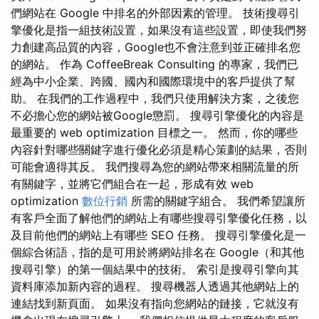
們網站在 Google 中排名的外部因素的管理。 技術搜尋引
擎優化是指一組技術設置，如果沒有這些設置，即使我們努
力創建高品質的內容，Google也不會注意到並正確排名您
的網站。 作為 CoffeeBreak Consulting 的專家，我們已
經為中小企業、跨國、國內和國際環境中的客戶提供了幫
助。 在我們的工作過程中，我們只使用解決方案，之後您
不必擔心您的網站被Google懲罰。 搜尋引擎優化的內容是
最重要的 web optimization 目標之一。 然而，你的哪些
內容針對哪些關鍵字進行優化必須是精心策劃的結果，否則
可能會適得其反。 我們搜尋為您的網站帶來相關流量的所
有關鍵字，並將它們組合在一起，形成有效 web
optimization
數位行銷
所需的關鍵字組合。 我們希望讓所
有客戶全面了解他們的網站上有哪些搜尋引擎優化任務，以
及目前他們的網站上有哪些 SEO 任務。 搜尋引擎優化是一
個綜合術語，指的是可用於將網站排名在 Google（和其他
搜尋引擎）的第一個結果中的技術。 索引是搜尋引擎向其
資料庫添加新內容的過程。 搜尋機器人透過其他網站上的
連結找到新頁面。 如果沒有指向您網站的鏈接，它就沒有