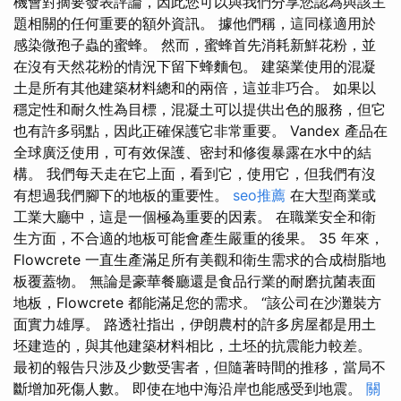
機會對摘要發表評論，因此您可以與我們分享您認為與該主
題相關的任何重要的額外資訊。 據他們稱，這同樣適用於
感染微孢子蟲的蜜蜂。 然而，蜜蜂首先消耗新鮮花粉，並
在沒有天然花粉的情況下留下蜂麵包。 建築業使用的混凝
土是所有其他建築材料總和的兩倍，這並非巧合。 如果以
穩定性和耐久性為目標，混凝土可以提供出色的服務，但它
也有許多弱點，因此正確保護它非常重要。 Vandex 產品在
全球廣泛使用，可有效保護、密封和修復暴露在水中的結
構。 我們每天走在它上面，看到它，使用它，但我們有沒
有想過我們腳下的地板的重要性。
seo推薦
在大型商業或
工業大廳中，這是一個極為重要的因素。 在職業安全和衛
生方面，不合適的地板可能會產生嚴重的後果。 35 年來，
Flowcrete 一直生產滿足所有美觀和衛生需求的合成樹脂地
板覆蓋物。 無論是豪華餐廳還是食品行業的耐磨抗菌表面
地板，Flowcrete 都能滿足您的需求。 “該公司在沙灘裝方
面實力雄厚。 路透社指出，伊朗農村的許多房屋都是用土
坯建造的，與其他建築材料相比，土坯的抗震能力較差。
最初的報告只涉及少數受害者，但隨著時間的推移，當局不
斷增加死傷人數。 即使在地中海沿岸也能感受到地震。
關