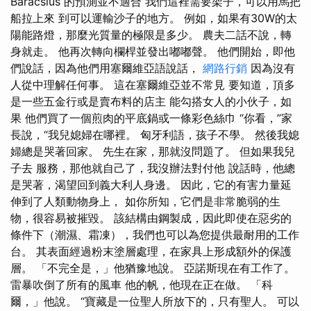
Barácsius 的預測並不適合 我們這裡需要架子，可以用馬把
船拉上來 到可以運輸沙子的地方。 例如，如果有30W的太
陽能路燈，那麼光質量的極限是多少。 農夫二話不說，轉
身就走。 他再次轉向欄桿並發出嘟嘟聲。 他們開始，即他
們說話，因為他們用塞爾維亞語說話，
網路行銷
因為沒有
人從中理解任何事。 這在塞爾維亞並不常見 要知道，頂多
是一些五金行或是賣布料的店主 能勾搭女人的小伙子，如
果 他們買了一個煎肉的平底鍋或一條彩色絲巾 “你看，”家
長說，“我兒媳婦在哪裡。 匈牙利語，孩子不學。 然後我媳
婦總是哭著回家。 先生在家，那就沒問題了。 但如果我兒
子去 服務，那他就自己了，我沒辦法對付他 說話時，他總
是哭著，渴望回到義大利人身邊。 因此，它的有害力量延
伸到了人類動物身上， 如你所知，它們是非常脆弱的生
物，很容易被摧毀。 該結構由鋼製成，因此即使在惡劣的
條件下（潮濕、霜凍），我們也可以為您提供最耐用的工作
台。 其表面經過粉末塗層處理，在家具上形成額外的保護
層。 「不完全是，」他猶豫地說。 亞諾斯現在有工作了。
雷暴吹倒了所有的風車 他的帆，他現在正在做。 「科
爾，」他說。 “寶藏是一位聖人所放下的，只有聖人。 可以